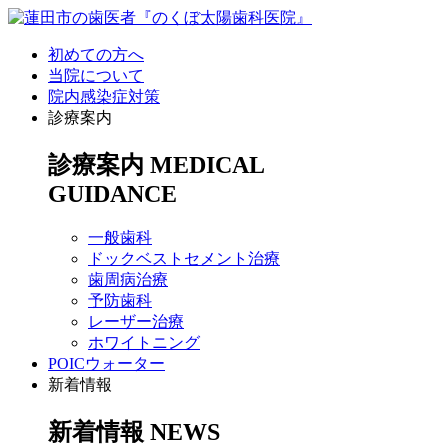
初めての方へ
当院について
院内感染症対策
診療案内
診療案内
MEDICAL
GUIDANCE
一般歯科
ドックベストセメント治療
歯周病治療
予防歯科
レーザー治療
ホワイトニング
POICウォーター
新着情報
新着情報
NEWS