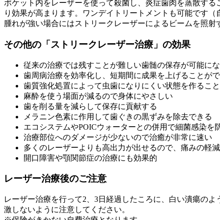
ポケット内をレーザーを使って殺菌し、炎症歯肉を蒸散するこ
り効果が高まります。ワンデイトリートメントも可能です（
腫れが強い場合にはストリークレーザーによるビームを照射
その他の「ストリークレーザー治療」の効果
従来の治療では残すことが難しい歯髄の保存が可能にな
歯周病治療を効率化し、短期間に成果を上げることがで
歯質強化処置によって虫歯になりにくい状態を作ること
麻酔を使う場面が減るので身体にやさしい
歯を削る量を減らして保存に貢献する
メラニン色素に作用して歯ぐきの黒ずみを除去できる
エコシステムやPOICウォーターとの併用で細菌感染を
治療部位へのダメージが少ないので治癒が非常に速い
多くのレーザーよりも高出力が出せるので、痛みの軽減
開口障害や顎関節症の治療にも効果的
レーザー治療後のご注意
レーザー治療を行って2、3日経過したころに、白い潰瘍の
激しないように注意してください。
※保険がきかない自費治療となります