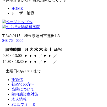
HOME
レーザー治療
〒349-0115 埼玉県蓮田市蓮田1-3
048-764-0665
診療時間
月
火
水
木
金
土
日/祝
9:30～13:00
●
●
●
／
●
●
／
14:30～18:30
●
●
●
／
●
／
…土曜日のみ18:00まで
HOME
初めての方へ
当院について
院内感染症対策
求人情報
POICウォーター