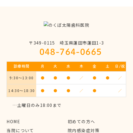
〒349-0115 埼玉県蓮田市蓮田1-3
048-764-0665
診療時間
月
火
水
木
金
土
日/祝
9:30～13:00
●
●
●
／
●
●
／
14:30～18:30
●
●
●
／
●
／
…土曜日のみ18:00まで
HOME
初めての方へ
当院について
院内感染症対策